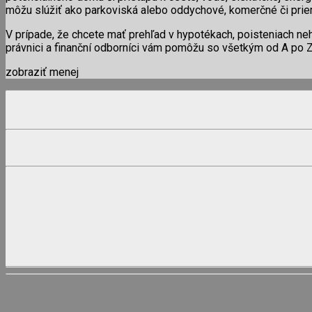
môžu slúžiť ako parkoviská alebo oddychové, komerčné či pri
V prípade, že chcete mať prehľad v hypotékach, poisteniach ne
právnici a finanční odborníci vám pomôžu so všetkým od A po Z
zobraziť menej