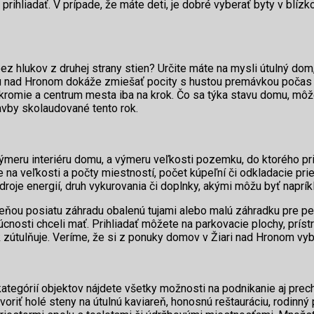
prihliadať. V prípade, že máte deti, je dobré vyberať byty v blízk
bez hlukov z druhej strany stien? Určite máte na mysli útulný dom
aru nad Hronom dokáže zmiešať pocity s hustou premávkou počas 
kromie a centrum mesta iba na krok. Čo sa týka stavu domu, môže
tavby skolaudované tento rok.
ýmeru interiéru domu, a výmeru veľkosti pozemku, do ktorého pril
te na veľkosti a počty miestností, počet kúpeľní či odkladacie pri
zdroje energií, druh vykurovania či doplnky, akými môžu byť naprík
leňou posiatu záhradu obalenú tujami alebo malú záhradku pre pes
cnosti chceli mať. Prihliadať môžete na parkovacie plochy, prís
ok zútulňuje. Veríme, že si z ponuky domov v Žiari nad Hronom vyb
 kategórií objektov nájdete všetky možnosti na podnikanie aj pre
voriť holé steny na útulnú kaviareň, honosnú reštauráciu, rodinn