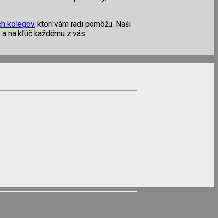
ch kolegov
, ktorí vám radi pomôžu. Naši
u a na kľúč každému z vás.