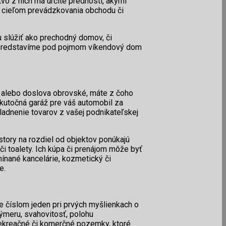
o z nich má určité prednosti, akými
om s cieľom prevádzkovania obchodu či
u slúžiť ako prechodný domov, či
é si predstavíme pod pojmom víkendový dom
lé alebo doslova obrovské, máte z čoho
skutočná garáž pre váš automobil za
ladnenie tovarov z vašej podnikateľskej
story na rozdiel od objektov ponúkajú
i toalety. Ich kúpa či prenájom môže byť
mínané kancelárie, kozmetický či
e.
e číslom jeden pri prvých myšlienkach o
meru, svahovitosť, polohu
 rekreačné či komerčné pozemky, ktoré