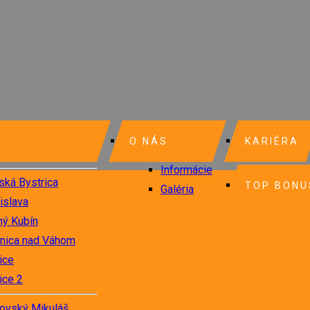
O NÁS
KARIÉRA
Informácie
ská Bystrica
TOP BONU
Galéria
islava
ný Kubín
nica nad Váhom
ice
ice 2
tovský Mikuláš