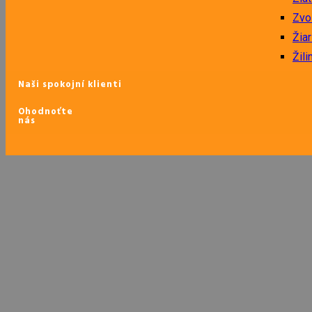
Zvo
Žia
Žili
Naši spokojní klienti
Ohodnoťte
nás