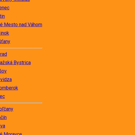
enec
tin
é Mesto nad Váhom
inok
šťany
rad
ažská Bystrica
šov
evidza
omberok
ec
oľčany
nčín
ava
té Moravce