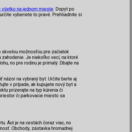
e všetko na jednom mieste
. Dopyt po
čite vyberiete to pravé. Prehliadnite si
Sú skvelou možnosťou pre začiatok
na zahodenie. Je niekoľko vecí, na ktoré
ohu, no pre rodinu je primalý. Dbajte na
názor na vybraný byt. Určite berte aj
žujte v prípade, ak kupujete nový byt a
u prizerajte na typ kúrenia či
priestor či parkovacie miesto sa
tu. Áut je na cestách čoraz viac, no
venosť. Obchody, zástavka hromadnej