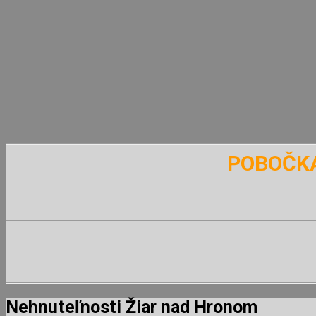
POBOČKA
Nehnuteľnosti Žiar nad Hronom