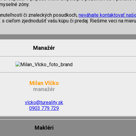
emyselné zóny.
hnuteľností či znaleckých posudkoch,
neváhajte kontaktovať naši
 s cieľom zjednodušiť vašu kúpu či predaj. Riešime veci na mier
Manažér
Milan Vlčko
manažér
vlcko@tureality.sk
0903 779 729
Makléri