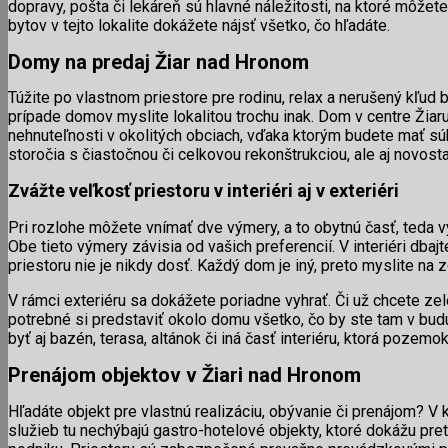
dopravy, pošta či lekáreň sú hlavné náležitosti, na ktoré môžete 
bytov v tejto lokalite dokážete nájsť všetko, čo hľadáte.
Domy na predaj Žiar nad Hronom
Túžite po vlastnom priestore pre rodinu, relax a nerušený kľud 
prípade domov myslite lokalitou trochu inak. Dom v centre Ži
nehnuteľnosti v okolitých obciach, vďaka ktorým budete mať sú
storočia s čiastočnou či celkovou rekonštrukciou, ale aj novos
Zvážte veľkosť priestoru v interiéri aj v exteriéri
Pri rozlohe môžete vnímať dve výmery, a to obytnú časť, teda v
Obe tieto výmery závisia od vašich preferencií. V interiéri dbaj
priestoru nie je nikdy dosť. Každý dom je iný, preto myslite na 
V rámci exteriéru sa dokážete poriadne vyhrať. Či už chcete ze
potrebné si predstaviť okolo domu všetko, čo by ste tam v budú
byť aj bazén, terasa, altánok či iná časť interiéru, ktorá pozem
Prenájom objektov v Žiari nad Hronom
Hľadáte objekt pre vlastnú realizáciu, obývanie či prenájom? V
služieb tu nechýbajú gastro-hotelové objekty, ktoré dokážu pret