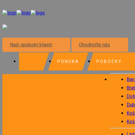
Naši spokojní klienti
Ohodnoťte nás
.
PONUKA
POBOČKY
Ban
Brat
Dol
Dub
Koš
Koš
Lip