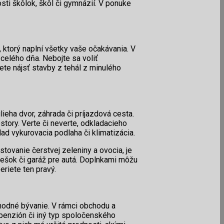
osti škôlok, škôl či gymnázií. V ponuke
, ktorý naplní všetky vaše očakávania. V
celého dňa. Nebojte sa voliť
te nájsť stavby z tehál z minulého
ieha dvor, záhrada či príjazdová cesta.
estory. Verte či neverte, odkladacieho
lad vykurovacia podlaha či klimatizácia.
tovanie čerstvej zeleniny a ovocia, je
trešok či garáž pre autá. Doplnkami môžu
eriete ten pravý.
chodné bývanie. V rámci obchodu a
ý penzión či iný typ spoločenského