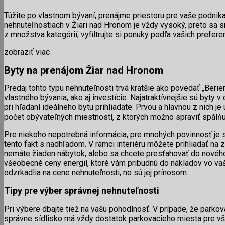
Túžite po vlastnom bývaní, prenájme priestoru pre vaše podnikan
nehnuteľnostiach v Žiari nad Hronom je vždy vysoký, preto sa sn
z množstva kategórií, vyfiltrujte si ponuky podľa vašich prefere
zobraziť viac
Byty na prenájom Žiar nad Hronom
Predaj tohto typu nehnuteľnosti trvá kratšie ako povedať „Ber
vlastného bývania, ako aj investície. Najatraktívnejšie sú byty v
pri hľadaní ideálneho bytu prihliadate. Prvou a hlavnou z nich je
počet obývateľných miestností, z ktorých možno spraviť spálňu
Pre niekoho nepotrebná informácia, pre mnohých povinnosť je st
tento fakt s nadhľadom. V rámci interiéru môžete prihliadať na z
nemáte žiaden nábytok, alebo sa chcete presťahovať do nového 
všeobecné ceny energií, ktoré vám pribudnú do nákladov vo vašo
odzrkadlia na cene nehnuteľnosti, no sú jej prínosom.
Tipy pre výber správnej nehnuteľnosti
Pri výbere dbajte tiež na vašu pohodlnosť. V prípade, že parkovac
správne sídlisko má vždy dostatok parkovacieho miesta pre vš