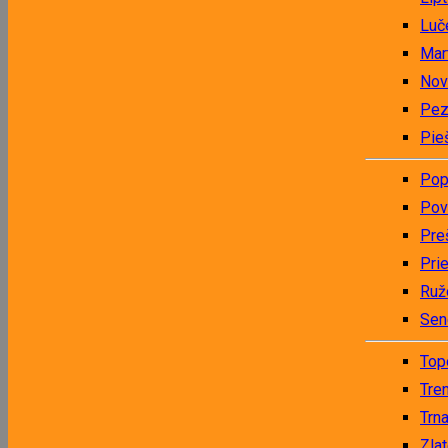
Luč
Mar
Nov
Pez
Pie
Pop
Pov
Pre
Pri
Ruž
Sen
Top
Tre
Trn
Zla