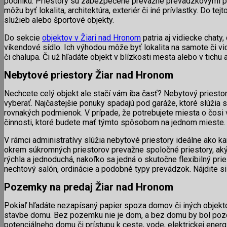
podniku. Priestory sú zabezpečené prevažne prevádzkovými pri
môžu byť lokalita, architektúra, exteriér či iné prívlastky. Do 
služieb alebo športové objekty.
Do sekcie
objektov v Žiari nad Hronom
patria aj vidiecke chaty
víkendové sídlo. Ich výhodou môže byť lokalita na samote či vid
či chalupa. Či už hľadáte objekt v blízkosti mesta alebo v tichu a
Nebytové priestory Žiar nad Hronom
Nechcete celý objekt ale stačí vám iba časť? Nebytový priestor
vyberať. Najčastejšie ponuky spadajú pod garáže, ktoré slúžia 
rovnakých podmienok. V prípade, že potrebujete miesta o čosi v
činnosti, ktoré budete mať týmto spôsobom na jednom mieste.
V rámci administratívy slúžia nebytové priestory ideálne ako ka
okrem súkromných priestorov prevažne spoločné priestory, akým
rýchla a jednoduchá, nakoľko sa jedná o skutočne flexibilný pri
nechtový salón, ordinácie a podobné typy prevádzok. Nájdite si
Pozemky na predaj Žiar nad Hronom
Pokiaľ hľadáte nezapísaný papier spoza domov či iných objekt
stavbe domu. Bez pozemku nie je dom, a bez domu by bol poze
potenciálneho domu či prístupu k ceste, vode, elektrickej ene