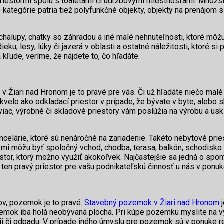
estormi spolu s toaletami či údržbovými miestnosťami. Množstv
tejto kategórie patria tiež polyfunkčné objekty, objekty na prenáj
, chalupy, chatky so záhradou a iné malé nehnuteľnosti, ktoré môž
ieku, lesy, lúky či jazerá v oblasti a ostatné náležitosti, ktor
 kľude, veríme, že nájdete to, čo hľadáte.
 v Žiari nad Hronom je to pravé pre vás. Či už hľadáte niečo ma
skvelo ako odkladací priestor v prípade, že bývate v byte, alebo 
iac, výrobné či skladové priestory vám poslúžia na výrobu a usk
ncelárie, ktoré sú nenáročné na zariadenie. Takéto nebytové prie
i môžu byť spoločný vchod, chodba, terasa, balkón, schodisko č
estor, ktorý možno využiť akokoľvek. Najčastejšie sa jedná o spo
 ten pravý priestor pre vašu podnikateľskú činnosť u nás v ponuk
ov, pozemok je to pravé.
Stavebný pozemok v Žiari nad Hronom
j
mok iba holá neobývaná plocha. Pri kúpe pozemku myslite na vý
rgii či odpadu. V prípade iného úmyslu pre pozemok sú v ponuke