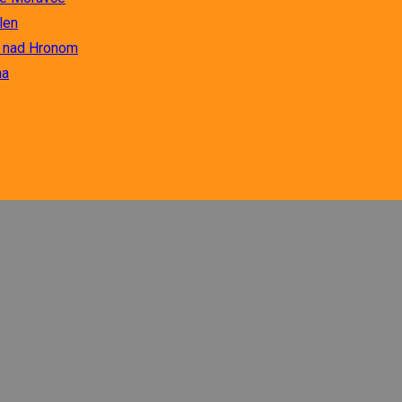
len
r nad Hronom
na