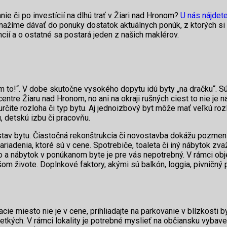
ie či po investícií na dlhú trať v Žiari nad Hronom?
U nás nájdet
ažíme dávať do ponuky dostatok aktuálnych ponúk, z ktorých si ur
ncií a o ostatné sa postará jeden z našich maklérov.
iem to!“. V dobe skutočne vysokého dopytu idú byty „na dračku“. 
 centre Žiaru nad Hronom, no ani na okraji rušných ciest to nie je 
 určite rozloha či typ bytu. Aj jednoizbový byt môže mať veľkú rozl
, detskú izbu či pracovňu.
av bytu. Čiastočná rekonštrukcia či novostavba dokážu pozmeniť 
ariadenia, ktoré sú v cene. Spotrebiče, toaleta či iný nábytok zva
a nábytok v ponúkanom byte je pre vás nepotrebný. V rámci objekt
m živote. Doplnkové faktory, akými sú balkón, loggia, pivničný 
ie miesto nie je v cene, prihliadajte na parkovanie v blízkosti by
etkých. V rámci lokality je potrebné myslieť na občiansku vyba