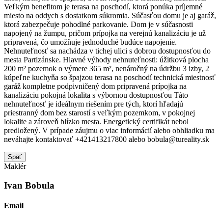
Veľkým benefitom je terasa na poschodí, ktorá ponúka príjemné
miesto na oddych s dostatkom súkromia. Súčasťou domu je aj garáž,
ktorá zabezpečuje pohodlné parkovanie. Dom je v súčasnosti
napojený na žumpu, pričom prípojka na verejnú kanalizáciu je už
pripravená, čo umožňuje jednoduché budúce napojenie.
Nehnuteľnosť sa nachádza v tichej ulici s dobrou dostupnosťou do
mesta Partizánske. Hlavné výhody nehnuteľnosti: úžitková plocha
200 m² pozemok o výmere 365 m², nenáročný na údržbu 3 izby, 2
kúpeľne kuchyňa so špajzou terasa na poschodí technická miestnosť
garáž kompletne podpivničený dom pripravená prípojka na
kanalizáciu pokojná lokalita s výbornou dostupnosťou Táto
nehnuteľnosť je ideálnym riešením pre tých, ktorí hľadajú
priestranný dom bez starostí s veľkým pozemkom, v pokojnej
lokalite a zároveň blízko mesta. Energetický certifikát nebol
predložený. V prípade záujmu o viac informácií alebo obhliadku ma
neváhajte kontaktovať +421413217800 alebo bobula@tureality.sk
Späť
Maklér
Ivan Bobula
Email