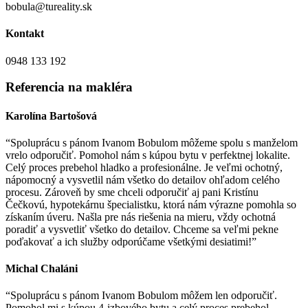
bobula@tureality.sk
Kontakt
0948 133 192
Referencia na makléra
Karolína Bartošová
“Spoluprácu s pánom Ivanom Bobulom môžeme spolu s manželom
vrelo odporučiť. Pomohol nám s kúpou bytu v perfektnej lokalite.
Celý proces prebehol hladko a profesionálne. Je veľmi ochotný,
nápomocný a vysvetlil nám všetko do detailov ohľadom celého
procesu. Zároveň by sme chceli odporučiť aj pani Kristínu
Čečkovú, hypotekárnu špecialistku, ktorá nám výrazne pomohla so
získaním úveru. Našla pre nás riešenia na mieru, vždy ochotná
poradiť a vysvetliť všetko do detailov. Chceme sa veľmi pekne
poďakovať a ich služby odporúčame všetkými desiatimi!”
Michal Chaláni
“Spoluprácu s pánom Ivanom Bobulom môžem len odporučiť.
Pomohol mi s kúpou 4-izbového bytu a celý proces prebehol