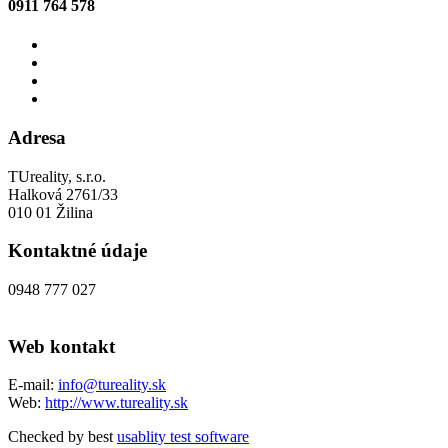
0911 764 578
Adresa
TUreality, s.r.o.
Halková 2761/33
010 01 Žilina
Kontaktné údaje
0948 777 027
Web kontakt
E-mail:
info@tureality.sk
Web:
http://www.tureality.sk
Checked by best
usablity test software