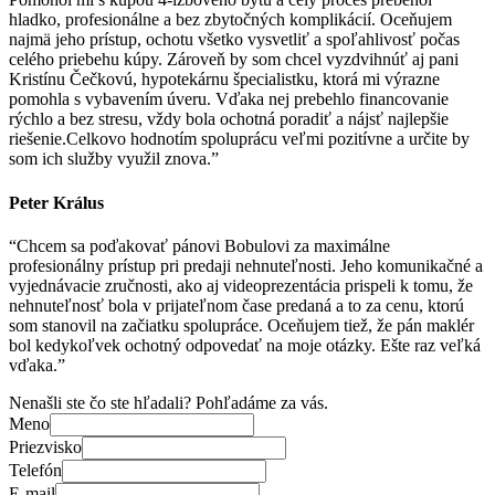
hladko, profesionálne a bez zbytočných komplikácií. Oceňujem
najmä jeho prístup, ochotu všetko vysvetliť a spoľahlivosť počas
celého priebehu kúpy. Zároveň by som chcel vyzdvihnúť aj pani
Kristínu Čečkovú, hypotekárnu špecialistku, ktorá mi výrazne
pomohla s vybavením úveru. Vďaka nej prebehlo financovanie
rýchlo a bez stresu, vždy bola ochotná poradiť a nájsť najlepšie
riešenie.Celkovo hodnotím spoluprácu veľmi pozitívne a určite by
som ich služby využil znova.”
Peter Králus
“Chcem sa poďakovať pánovi Bobulovi za maximálne
profesionálny prístup pri predaji nehnuteľnosti. Jeho komunikačné a
vyjednávacie zručnosti, ako aj videoprezentácia prispeli k tomu, že
nehnuteľnosť bola v prijateľnom čase predaná a to za cenu, ktorú
som stanovil na začiatku spolupráce. Oceňujem tiež, že pán maklér
bol kedykoľvek ochotný odpovedať na moje otázky. Ešte raz veľká
vďaka.”
Nenašli ste čo ste hľadali? Pohľadáme za vás.
Meno
Priezvisko
Telefón
E-mail