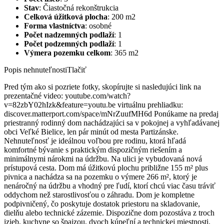
Stav
:
Čiastočná rekonštrukcia
Celková úžitková plocha
:
200 m2
Forma vlastníctva
:
osobné
Počet nadzemných podlaží
:
1
Počet podzemných podlaží
:
1
Výmera pozemku celkom
:
365 m2
Popis nehnuteľnosti
Tlačiť
Pred tým ako si pozriete fotky, skopírujte si nasledujúci link na
prezentačné video: youtube.com/watch?
v=82zbY02hIzk&feature=youtu.be virtuálnu prehliadku:
discover.matterport.com/space/mNrZuufMH6d Ponúkame na predaj
priestranný rodinný dom nachádzajúci sa v pokojnej a vyhľadávanej
obci Veľké Bielice, len pár minút od mesta Partizánske.
Nehnuteľnosť je ideálnou voľbou pre rodinu, ktorá hľadá
komfortné bývanie s praktickým dispozičným riešením a
minimálnymi nárokmi na údržbu. Na ulici je vybudovaná nová
prístupová cesta. Dom má úžitkovú plochu približne 155 m² plus
pivnica a nachádza sa na pozemku o výmere 266 m², ktorý je
nenáročný na údržbu a vhodný pre ľudí, ktorí chcú viac času tráviť
oddychom než starostlivosťou o záhradu. Dom je kompletne
podpivničený, čo poskytuje dostatok priestoru na skladovanie,
dielňu alebo technické zázemie. Dispozične dom pozostáva z troch
izieb, kuchyne so špajzou, dvoch kúpeľní a technickej miestnosti.