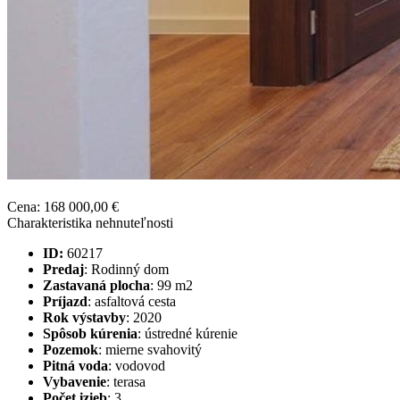
Cena:
168 000,00
€
Charakteristika nehnuteľnosti
ID:
60217
Predaj
: Rodinný dom
Zastavaná plocha
:
99 m2
Príjazd
:
asfaltová cesta
Rok výstavby
:
2020
Spôsob kúrenia
:
ústredné kúrenie
Pozemok
:
mierne svahovitý
Pitná voda
:
vodovod
Vybavenie
:
terasa
Počet izieb
:
3