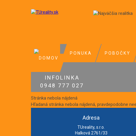
PONUKA
POBOČKY
INFOLINKA
0948 777 027
Stránka nebola nájdená
Hľadaná stránka nebola nájdená, pravdepodobne neex
Adresa
TUreality, s.r.o.
Halková 2761/33