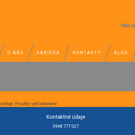
Naši s
O NÁS
KARIÉRA
KONTAKTY
BLOG
istuje. Použite vyhľadávanie.
Kontaktné údaje
0948 777 027