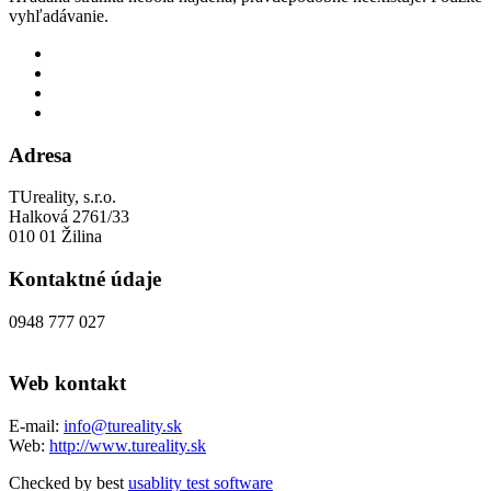
vyhľadávanie.
Adresa
TUreality, s.r.o.
Halková 2761/33
010 01 Žilina
Kontaktné údaje
0948 777 027
Web kontakt
E-mail:
info@tureality.sk
Web:
http://www.tureality.sk
Checked by best
usablity test software