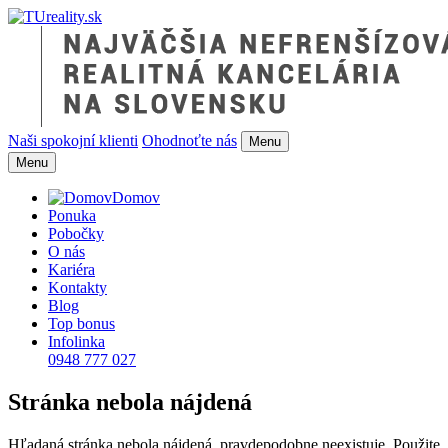
Naši spokojní klienti
Ohodnoťte nás
Menu
Menu
Domov
Ponuka
Pobočky
O nás
Kariéra
Kontakty
Blog
Top bonus
Infolinka
0948 777 027
Stránka nebola nájdená
Hľadaná stránka nebola nájdená, pravdepodobne neexistuje. Použite