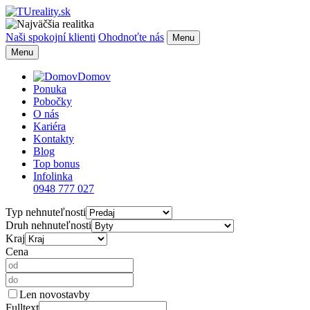
Naši spokojní klienti
Ohodnoťte nás
Menu
Menu
Domov
Ponuka
Pobočky
O nás
Kariéra
Kontakty
Blog
Top bonus
Infolinka
0948 777 027
Typ nehnuteľnosti
Druh nehnuteľnosti
Kraj
Cena
Len novostavby
Fulltext