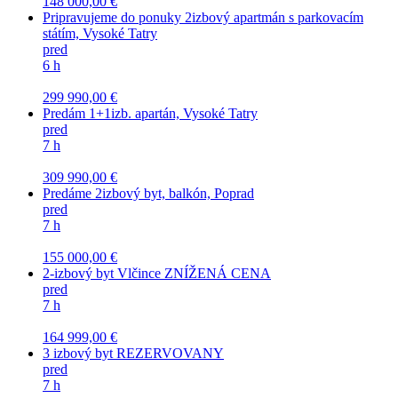
148 000,00 €
Pripravujeme do ponuky 2izbový apartmán s parkovacím
státím, Vysoké Tatry
pred
6 h
299 990,00 €
Predám 1+1izb. apartán, Vysoké Tatry
pred
7 h
309 990,00 €
Predáme 2izbový byt, balkón, Poprad
pred
7 h
155 000,00 €
2-izbový byt Vlčince ZNÍŽENÁ CENA
pred
7 h
164 999,00 €
3 izbový byt REZERVOVANY
pred
7 h