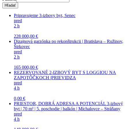
Pripravujeme 3-izbovy byt, Senec
pred
2 h
228 000,00 €
Dizajnová garzónka po rekonštrukcii | Bratislava – Ružinov,
Štrkovec
pred
2 h
165 000,00 €
REZERVOVANÉ 2-IZBOVÝ BYT S LOGGIOU NA
ZAPOTÔČKOCH |PRIEVIDZA
pred
4 h
0,00 €
PRIESTOR, DOBRÁ ADRESA A POTENCIÁL 3-izbový
byt | 70 m² | 5. poschodie | balkón | Michalovce – Stráňany
pred
4 h