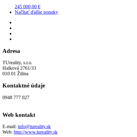
245 000,00 €
Načítať ďalšie ponuky
Adresa
TUreality, s.r.o.
Halková 2761/33
010 01 Žilina
Kontaktné údaje
0948 777 027
Web kontakt
E-mail:
info@tureality.sk
Web:
http://www.tureality.sk