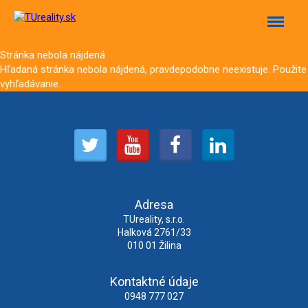
Menu
Stránka nebola nájdená
Hľadaná stránka nebola nájdená, pravdepodobne neexistuje. Použite
vyhľadávanie.
Adresa
TUreality, s.r.o.
Halková 2761/33
010 01 Žilina
Kontaktné údaje
0948 777 027