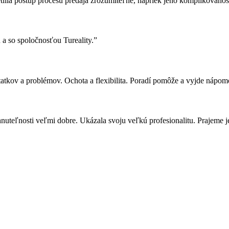
tlila postup procesu predaja zrozumiteľne, napriek jeho komplikovanos
a so spoločnosťou Tureality.”
tatkov a problémov. Ochota a flexibilita. Poradí pomôže a vyjde nápomo
uteľnosti veľmi dobre. Ukázala svoju veľkú profesionalitu. Prajeme je