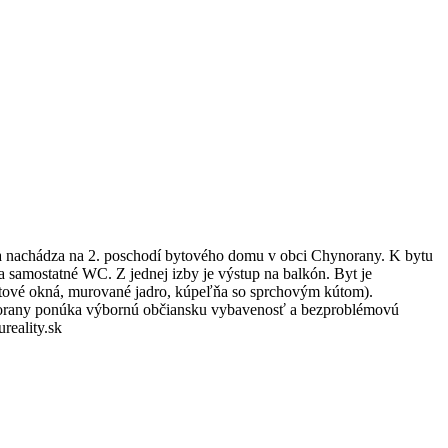
 sa nachádza na 2. poschodí bytového domu v obci Chynorany. K bytu
a samostatné WC. Z jednej izby je výstup na balkón. Byt je
lastové okná, murované jadro, kúpeľňa so sprchovým kútom).
orany ponúka výbornú občiansku vybavenosť a bezproblémovú
reality.sk