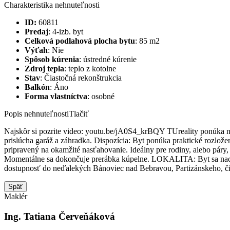
Charakteristika nehnuteľnosti
ID:
60811
Predaj
: 4-izb. byt
Celková podlahová plocha bytu
:
85 m2
Výťah
:
Nie
Spôsob kúrenia
:
ústredné kúrenie
Zdroj tepla
:
teplo z kotolne
Stav
:
Čiastočná rekonštrukcia
Balkón
:
Áno
Forma vlastníctva
:
osobné
Popis nehnuteľnosti
Tlačiť
Najskôr si pozrite video: youtu.be/jA0S4_krBQY TUreality ponúka na
prislúcha garáž a záhradka. Dispozícia: Byt ponúka praktické rozlože
pripravený na okamžité nasťahovanie. Ideálny pre rodiny, alebo páry,
Momentálne sa dokončuje prerábka kúpelne. LOKALITA: Byt sa nac
dostupnosť do neďalekých Bánoviec nad Bebravou, Partizánskeho, či
Späť
Maklér
Ing. Tatiana Červeňáková