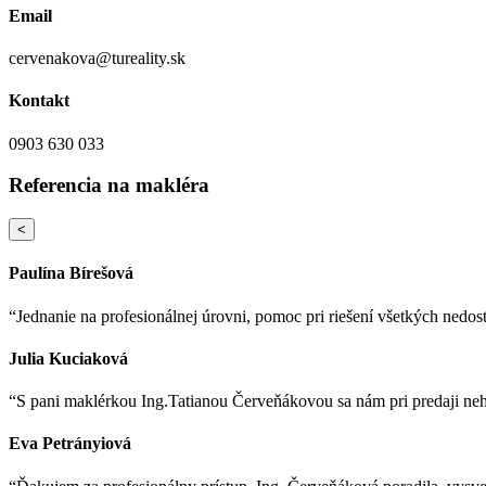
Email
cervenakova@tureality.sk
Kontakt
0903 630 033
Referencia na makléra
<
Paulína Bírešová
“Jednanie na profesionálnej úrovni, pomoc pri riešení všetkých nedos
Julia Kuciaková
“S pani maklérkou Ing.Tatianou Červeňákovou sa nám pri predaji nehn
Eva Petrányiová