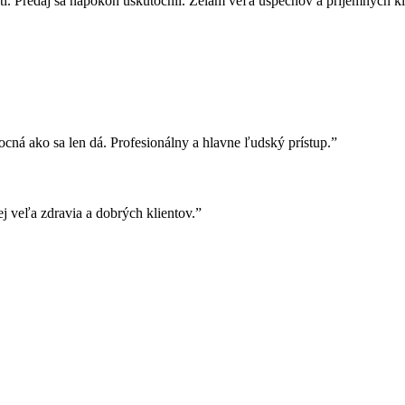
ti. Predaj sa napokon uskutočnil. Želám veľa úspechov a príjemných kl
cná ako sa len dá. Profesionálny a hlavne ľudský prístup.”
j veľa zdravia a dobrých klientov.”