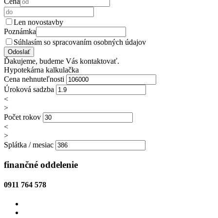
Cena
Len novostavby
Poznámka
Súhlasím so spracovaním osobných údajov
Ďakujeme, budeme Vás kontaktovať.
Hypotekárna kalkulačka
Cena nehnuteľnosti
Úroková sadzba
<
>
Počet rokov
<
>
Splátka / mesiac
finančné oddelenie
0911 764 578