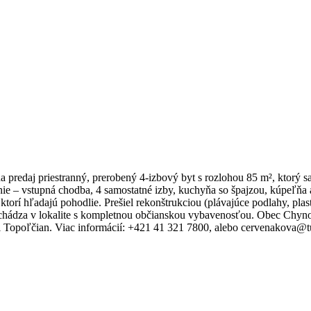
 predaj priestranný, prerobený 4-izbový byt s rozlohou 85 m², ktorý
nie – vstupná chodba, 4 samostatné izby, kuchyňa so špajzou, kúpeľňa 
 ktorí hľadajú pohodlie. Prešiel rekonštrukciou (plávajúce podlahy, p
hádza v lokalite s kompletnou občianskou vybavenosťou. Obec Chyn
 Topoľčian. Viac informácií: +421 41 321 7800, alebo cervenakova@tu