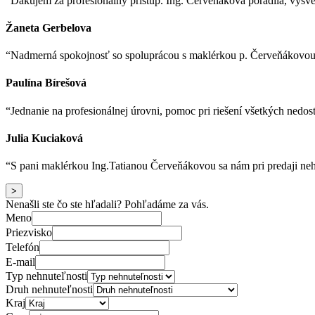
“Ďakujem za profesionálny prístup. Ing. Červeňáková poradila, vysve
Žaneta Gerbelova
“Nadmerná spokojnosť so spoluprácou s maklérkou p. Červeňákovou 
Paulína Bírešová
“Jednanie na profesionálnej úrovni, pomoc pri riešení všetkých nedos
Julia Kuciaková
“S pani maklérkou Ing.Tatianou Červeňákovou sa nám pri predaji nehn
>
Nenašli ste čo ste hľadali? Pohľadáme za vás.
Meno
Priezvisko
Telefón
E-mail
Typ nehnuteľnosti
Druh nehnuteľnosti
Kraj