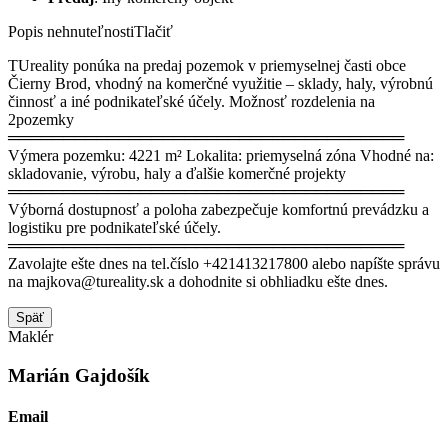
Popis nehnuteľnosti
Tlačiť
TUreality ponúka na predaj pozemok v priemyselnej časti obce
Čierny Brod, vhodný na komerčné využitie – sklady, haly, výrobnú
činnosť a iné podnikateľské účely. Možnosť rozdelenia na
2pozemky
════════════════════════════════════
Výmera pozemku: 4221 m² Lokalita: priemyselná zóna Vhodné na:
skladovanie, výrobu, haly a ďalšie komerčné projekty
════════════════════════════════════
Výborná dostupnosť a poloha zabezpečuje komfortnú prevádzku a
logistiku pre podnikateľské účely.
════════════════════════════════════
Zavolajte ešte dnes na tel.číslo +421413217800 alebo napíšte správu
na majkova@tureality.sk a dohodnite si obhliadku ešte dnes.
Späť
Maklér
Marián Gajdošík
Email