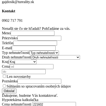
gajdosik@tureality.sk
Kontakt
0902 717 791
Nenašli ste čo ste hľadali? Pohľadáme za vás.
Meno
Priezvisko
Telefón
E-mail
Typ nehnuteľnosti
Druh nehnuteľnosti
Kraj
Cena
Len novostavby
Poznámka
Súhlasím so spracovaním osobných údajov
Ďakujeme, budeme Vás kontaktovať.
Hypotekárna kalkulačka
Cena nehnuteľnosti