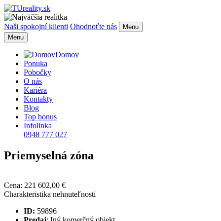
Naši spokojní klienti
Ohodnoťte nás
Menu
Menu
Domov
Ponuka
Pobočky
O nás
Kariéra
Kontakty
Blog
Top bonus
Infolinka
0948 777 027
Priemyselná zóna
Cena:
221 602,00
€
Charakteristika nehnuteľnosti
ID:
59896
Predaj
: Iný komerčný objekt