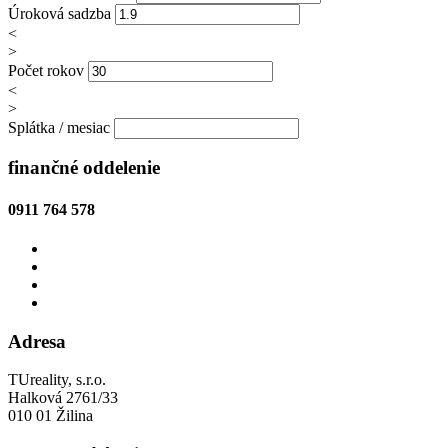
Úroková sadzba
<
>
Počet rokov
<
>
Splátka / mesiac
finančné oddelenie
0911 764 578
Adresa
TUreality, s.r.o.
Halková 2761/33
010 01 Žilina