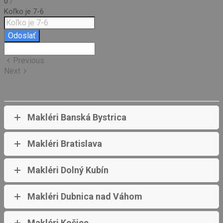
/
0
Koľko je 7-6
Odoslať
Previous
keyboard_arrow_left
Next
keyboard_arrow_right
Makléri Banská Bystrica
Makléri Bratislava
Makléri Dolný Kubín
Makléri Dubnica nad Váhom
Makléri Košice