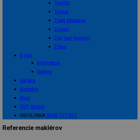
Trenčín
Trnava
Zlaté Moravce
Zvolen
Žiar nad Hronom
Žilina
O nás
Informácie
Galéria
Kariéra
Kontakty
Blog
TOP Bonus
INFOLINKA
0948 777 027
Referencie maklérov